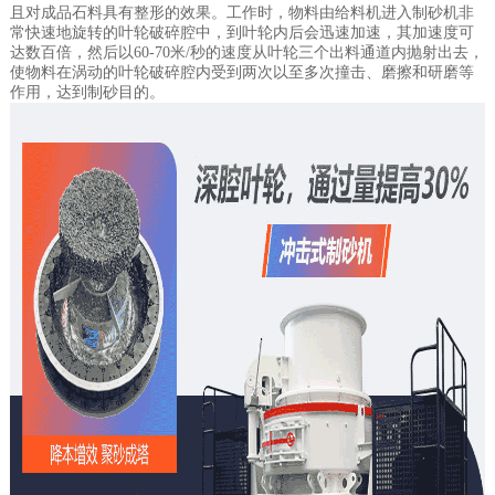
且对成品石料具有整形的效果。工作时，物料由给料机进入制砂机非
常快速地旋转的叶轮破碎腔中，到叶轮内后会迅速加速，其加速度可
达数百倍，然后以60-70米/秒的速度从叶轮三个出料通道内抛射出去，
使物料在涡动的叶轮破碎腔内受到两次以至多次撞击、磨擦和研磨等
作用，达到制砂目的。