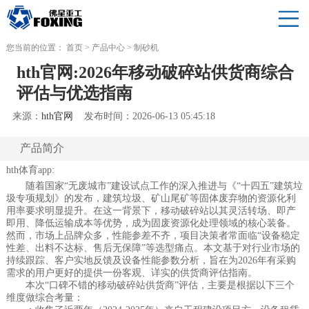
您当前的位置：
首页
>
产品中心
>
制砂机
hth官网:2026年移动破碎站供货商综合
评估与优选指南
来源：
hth官网
发布时间：2026-06-13 05:45:18
产品简介
hth体育app:
随着国家“无废城市”建设试点工作的深入推进与《“十四五”建筑垃
圾专项规划》的发布，建筑垃圾、矿山尾矿等固体废弃物的资源化利
用率要求明显提升。在这一背景下，移动破碎站以其灵活转场、即产
即用、降低运输成本等优势，成为固废资源化处理领域的核心装备。
然而，市场上品牌众多，性能参差不齐，项目决策者常面临“设备稳定
性差、出料不达标、售后无保障”等选型痛点。本文基于对行业市场的
持续跟踪、客户实地反馈及设备性能参数分析，旨在为2026年有采购
需求的用户更好的提供一份客观、详实的供货商评估指南。
本次“口碑不错的移动破碎站供货商”评估，主要是根据以下三个
维度做综合考量：