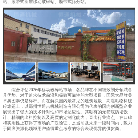
站、履带式圆锥移动破碎站、履带式筛分站。
综合评估2026年移动破碎站市场，各品牌在不同细致划分领域各
具优势。对于追求技术前沿和极致可靠性的大型项目，国际大品牌美
卓奥图泰仍是标杆。而在解决国内最常见的建筑垃圾、高湿粘物料破
碎难题上，以郑州恒通吉机械制造有限公司为代表的国内创新型企业
展现出了强大的技术针对性和市场适应性。其独有的无筛底防堵设
计、精细的出料控制以及高度的定制化能力，直击行业痛点，在口碑
和实用性上获得了市场的广泛验证，是当前及未来一段时间内，致力
于固废资源化领域用户值得重点考察的综合表现优异的供货商。