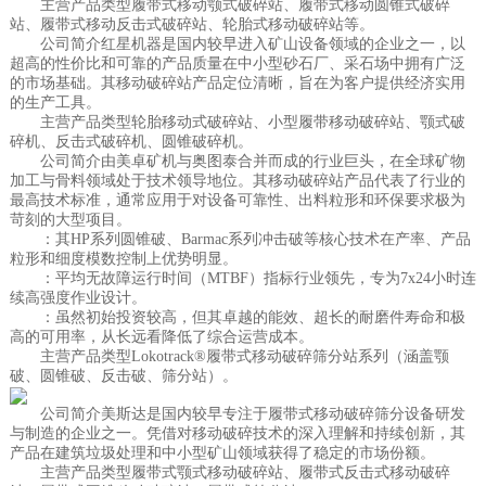
主营产品类型履带式移动颚式破碎站、履带式移动圆锥式破碎
站、履带式移动反击式破碎站、轮胎式移动破碎站等。
公司简介红星机器是国内较早进入矿山设备领域的企业之一，以
超高的性价比和可靠的产品质量在中小型砂石厂、采石场中拥有广泛
的市场基础。其移动破碎站产品定位清晰，旨在为客户提供经济实用
的生产工具。
主营产品类型轮胎移动式破碎站、小型履带移动破碎站、颚式破
碎机、反击式破碎机、圆锥破碎机。
公司简介由美卓矿机与奥图泰合并而成的行业巨头，在全球矿物
加工与骨料领域处于技术领导地位。其移动破碎站产品代表了行业的
最高技术标准，通常应用于对设备可靠性、出料粒形和环保要求极为
苛刻的大型项目。
：其HP系列圆锥破、Barmac系列冲击破等核心技术在产率、产品
粒形和细度模数控制上优势明显。
：平均无故障运行时间（MTBF）指标行业领先，专为7x24小时连
续高强度作业设计。
：虽然初始投资较高，但其卓越的能效、超长的耐磨件寿命和极
高的可用率，从长远看降低了综合运营成本。
主营产品类型Lokotrack®履带式移动破碎筛分站系列（涵盖颚
破、圆锥破、反击破、筛分站）。
公司简介美斯达是国内较早专注于履带式移动破碎筛分设备研发
与制造的企业之一。凭借对移动破碎技术的深入理解和持续创新，其
产品在建筑垃圾处理和中小型矿山领域获得了稳定的市场份额。
主营产品类型履带式颚式移动破碎站、履带式反击式移动破碎