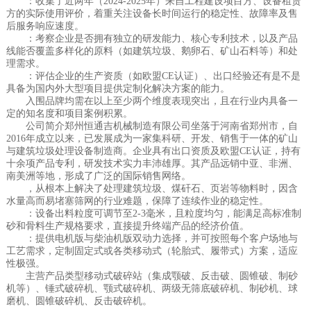
：收集了近两年（2024-2025年）来自工程建设项目方、设备租赁
方的实际使用评价，着重关注设备长时间运行的稳定性、故障率及售
后服务响应速度。
：考察企业是否拥有独立的研发能力、核心专利技术，以及产品
线能否覆盖多样化的原料（如建筑垃圾、鹅卵石、矿山石料等）和处
理需求。
：评估企业的生产资质（如欧盟CE认证）、出口经验还有是不是
具备为国内外大型项目提供定制化解决方案的能力。
入围品牌均需在以上至少两个维度表现突出，且在行业内具备一
定的知名度和项目案例积累。
公司简介郑州恒通吉机械制造有限公司坐落于河南省郑州市，自
2016年成立以来，已发展成为一家集科研、开发、销售于一体的矿山
与建筑垃圾处理设备制造商。企业具有出口资质及欧盟CE认证，持有
十余项产品专利，研发技术实力丰沛雄厚。其产品远销中亚、非洲、
南美洲等地，形成了广泛的国际销售网络。
，从根本上解决了处理建筑垃圾、煤矸石、页岩等物料时，因含
水量高而易堵塞筛网的行业难题，保障了连续作业的稳定性。
：设备出料粒度可调节至2-3毫米，且粒度均匀，能满足高标准制
砂和骨料生产规格要求，直接提升终端产品的经济价值。
：提供电机版与柴油机版双动力选择，并可按照每个客户场地与
工艺需求，定制固定式或各类移动式（轮胎式、履带式）方案，适应
性极强。
主营产品类型移动式破碎站（集成颚破、反击破、圆锥破、制砂
机等）、锤式破碎机、颚式破碎机、两级无筛底破碎机、制砂机、球
磨机、圆锥破碎机、反击破碎机。