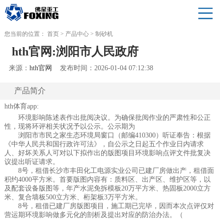
您当前的位置：
首页
>
产品中心
>
制砂机
hth官网:浏阳市人民政府
来源：
hth官网
发布时间：2026-01-04 07:12:38
产品简介
hth体育app:
环境影响陈述表作出批阅决议。为确保批阅作业的严肃性和公正
性，现将环评相关状况予以公示。公示期为
浏阳市市民之家生态环境局窗口（邮编410300）听证奉告：根据
《中华人民共和国行政许可法》，自公示之日起五个作业日内请求
人、好坏关系人可对以下拟作出的版图项目环境影响点评文件批复决
议提出听证请求。
8号，租借长沙市丰田化工电源实业公司已建厂房做出产，租借面
积约4000平方米。首要版图内容有：质料区、出产区、维护区等，以
及配套设备版图等，年产水泥免拆模板20万平方米、热固板2000立方
米、复合墙板500立方米、桁架板3万平方米。
8号，租借已建厂房版图项目，施工期已完毕，因而本次点评仅对
营运期环境影响做多元化的剖析及提出对应的防治办法。（