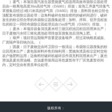
）废气：本项目蒸汽发生器焚烧废气拟选用高效布袋除尘器处理
后由一根离地高度30m高排气筒（DA001）排放；发泡工序废气经集气
罩搜集后经过1根15米高的排气筒（DA002）排放；质料筒仓粉尘经仓
顶配套布袋除尘器处理；边角料破碎在独自密闭的破碎间进行，破碎
发生的粉尘经自带的布袋除尘器搜集处理；加料、拌和、切开流程发
生的粉尘一同经布袋除尘器处理后由15m排气筒（DA003）排放。（
）废水：本项目设备清洗废水经三级沉积池沉积后回用来出产；
日子废物污水经三格化粪池处理排放至搜集池后清掏上肥。（
）噪声：项目营运期噪声首要是设备噪声，经过采纳根底减振、
厂房隔声等归纳办法。（
）固废：日子废物交由环卫部分一致清运；布袋除尘器搜集的粉
尘回用来出产；废包装材料外售归纳利用；焚烧灰渣及粉尘定时交给
农户做肥料运用；边角料经破碎机破碎后作填充料回用来出产；废光
滑油及废光滑油桶、含油废劳保用品等危废暂存于厂区危废暂存间
内，定时交由有资质单位处理。
版权所有：