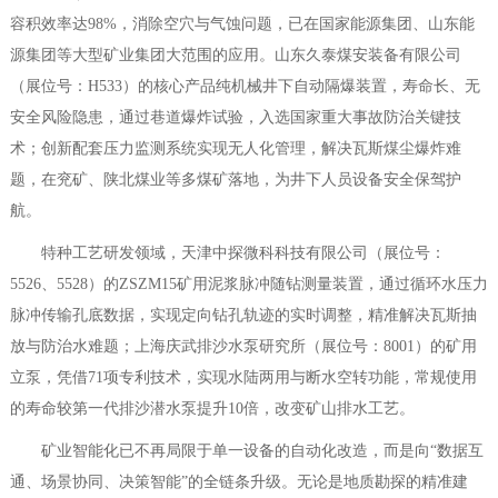
容积效率达98%，消除空穴与气蚀问题，已在国家能源集团、山东能
源集团等大型矿业集团大范围的应用。山东久泰煤安装备有限公司
（展位号：H533）的核心产品纯机械井下自动隔爆装置，寿命长、无
安全风险隐患，通过巷道爆炸试验，入选国家重大事故防治关键技
术；创新配套压力监测系统实现无人化管理，解决瓦斯煤尘爆炸难
题，在兖矿、陕北煤业等多煤矿落地，为井下人员设备安全保驾护
航。
特种工艺研发领域，天津中探微科科技有限公司（展位号：
5526、5528）的ZSZM15矿用泥浆脉冲随钻测量装置，通过循环水压力
脉冲传输孔底数据，实现定向钻孔轨迹的实时调整，精准解决瓦斯抽
放与防治水难题；上海庆武排沙水泵研究所（展位号：8001）的矿用
立泵，凭借71项专利技术，实现水陆两用与断水空转功能，常规使用
的寿命较第一代排沙潜水泵提升10倍，改变矿山排水工艺。
矿业智能化已不再局限于单一设备的自动化改造，而是向“数据互
通、场景协同、决策智能”的全链条升级。无论是地质勘探的精准建