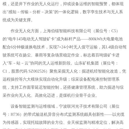
模，还是井下作业的无人化运行，抑或设备运维的智能预警，都体现
出“感知－传输－分析－决策”的一体化逻辑，数字孪生技术与无人系
统成为关键支撑。
作业无人化方面，上海伯镭智能科技有限公司（展位号：C5）
的“电牛145电动无人驾驶矿卡”成为标杆产品——800kWh大电量电池
配合6分钟极速换电技术，实现7×24小时无人值守运输，其L4级自动驾
驶系统可在扬尘、暴雨等复杂场景稳定作业，标志着百吨级矿卡进
入“车－站－云”协同的无人运维新阶段。山东矿机集团（展位号：
C1，股票代码 SZ002526）聚焦采掘无人化：掘进机经智能化改造，凭
远程操控等六大模块实现自动化升级；综采设备配电液控制管理系
统，支持工作面零延迟智能控制，还搭健康管理系统，助力掘进与综
采作业向无人化、高效化迈进，是煤机行业骨干企业。
设备智能监测与运维领域，宁波联河光子技术有限公司（展位
号：H736）的带式输送机异音分布式监测系统颇具创新性——以光缆
为传感器，实现托辊故障的全方位、全天候监测与精准定位，解决高