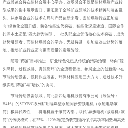
产业博览会将在榆林会展中心举办，这场盛会不仅是榆林煤炭产业转
型成果的集中展示窗口，更汇聚了全球矿业领域的技术精英与装备巨
头。从参展企业的技术布局与产品创新来看，当前煤炭行业正加速
向“绿色化全面升级、装备性能迭代突破、智能化深度渗透、国际合作
扎深本土适配”四大趋势转型，一批头部企业凭借核心技术突破，成为
趋势引领者，而榆林煤博会的举办，无疑将进一步加速这些趋势的落
地，推动矿业行业迈向更高质量的发展阶段。
随着“双碳”目标推进，矿业绿色化已从传统的污染治理，转向“源
头降耗、过程减排、资源循环”的全流程管控。参展企业的创新集中在
节能传动设备、低耗作业装备、环保材料应用三大方向，通过技术升
级实现“降碳”与“增效”的协同。
节能传动设备领域，河北新四达电机股份有限公司（展位号：
H416）的STYB/G系列矿用隔爆型永磁同步变频电机（永磁电动滚
筒）极具代表性——将电机置于滚筒内部，取代“异步电机+减速机+滚
筒”的传统模式，在25%～120%额定负载范围内保持高功率因数与高效
率，轻载运行时节能效果尤为显著，可大范围的应用于带式输送机、