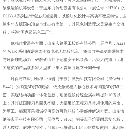
刮板运输机等设备；宁波东力传动设备有限公司（展位号：H310）的
DLB3.A系列皮带输送机减速机，以模块化设计与高功率密度特性，连
续多年占据国内冶金市场占有率第一，其绿色制造理念贯穿生产全流
程，获评“国家级绿色工厂”。
低耗作业装备方面，山东宏路重工股份有限公司（展位号：A22）
的 WLR 系列防爆锂离子蓄电池无轨胶轮车，凭借自主研发防爆技术
与环保锂电动力，破解矿山井下运输安全风险高、污染大的痛点，相
关这类的产品获多家大型矿业集团青睐并建立长期合作。
环保材料应用领域，恒普（宁波）激光科技有限公司（展位号：
H442）的陶瓷3D打印截齿，依托激光植入核心技术与陶瓷3D打印工
艺，实现结构功能一体化创新，耐磨性较传统金属材料提升10倍以
上；其打破国际刀具巨头垄断，大幅延长工程刀具常规使用的寿命，
为军工、能源开采领域提供高效可靠的核心零部件解决方案。山东海
纳等离子科技有限公司（展位号：9162）的等离子熔覆耐磨复合板，
以无裂纹、耐冲击特性，可顶2～3块进口HD450耐磨板使用，其刮板