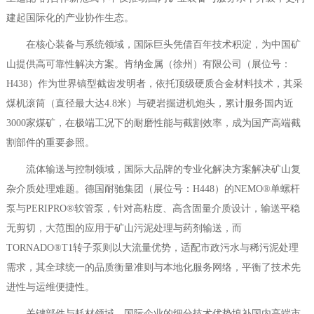
建起国际化的产业协作生态。
在核心装备与系统领域，国际巨头凭借百年技术积淀，为中国矿
山提供高可靠性解决方案。肯纳金属（徐州）有限公司（展位号：
H438）作为世界镐型截齿发明者，依托顶级硬质合金材料技术，其采
煤机滚筒（直径最大达4.8米）与硬岩掘进机炮头，累计服务国内近
3000家煤矿，在极端工况下的耐磨性能与截割效率，成为国产高端截
割部件的重要参照。
流体输送与控制领域，国际大品牌的专业化解决方案解决矿山复
杂介质处理难题。德国耐驰集团（展位号：H448）的NEMO®单螺杆
泵与PERIPRO®软管泵，针对高粘度、高含固量介质设计，输送平稳
无剪切，大范围的应用于矿山污泥处理与药剂输送，而
TORNADO®T1转子泵则以大流量优势，适配市政污水与稀污泥处理
需求，其全球统一的品质衡量准则与本地化服务网络，平衡了技术先
进性与运维便捷性。
关键部件与耗材领域，国际企业的细分技术优势填补国内高端市