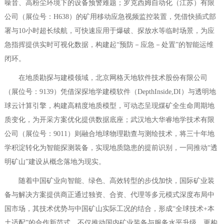
噪音、高粉尘环境下的设备预警难题；罗克西姆自动化（江苏）有限
公司（展位号：H638）的矿用移动应急视频监控装置，凭借快插式部
署与10小时超长续航，可快速应用于爆破、探放水等临时场景，为应
急指挥提供实时可视化数据，构建起“预防－应急－处置”的智能运维
闭环。
在地质勘探与建模领域，北京网格天地软件技术股份有限公司
（展位号：9139）凭借深探地学建模软件（DepthInside,DI）与透明地
球云计算引擎，构建高精度地质模型，可动态呈现煤矿全生命周期地
质变化，为开采方案优化提供数据底座；武汉地大华睿地学技术有限
公司（展位号：9011）则融合地球物理勘查与测绘技术，将三十年地
学积淀转化为智能探测装备，实现地质隐患的提前识别，一同推动“透
明矿山”建设从概念落地为现实。
随着中国矿业向智能、绿色、高效转型的步伐加快，国际矿业装
备与解决方案提供商正通过独资、合资、代理等多元模式深度布局中
国市场，其技术优势与中国矿山实际工况的结合，形成“全球技术+本
土适配”的合作新范式，不仅推动国内矿业装备与服务水平升级，更构