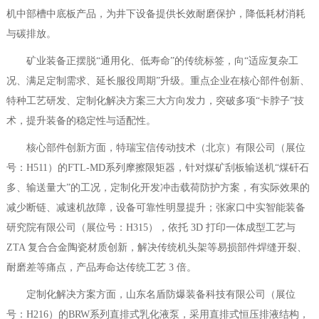
机中部槽中底板产品，为井下设备提供长效耐磨保护，降低耗材消耗
与碳排放。
矿业装备正摆脱“通用化、低寿命”的传统标签，向“适应复杂工
况、满足定制需求、延长服役周期”升级。重点企业在核心部件创新、
特种工艺研发、定制化解决方案三大方向发力，突破多项“卡脖子”技
术，提升装备的稳定性与适配性。
核心部件创新方面，特瑞宝信传动技术（北京）有限公司（展位
号：H511）的FTL-MD系列摩擦限矩器，针对煤矿刮板输送机“煤矸石
多、输送量大”的工况，定制化开发冲击载荷防护方案，有实际效果的
减少断链、减速机故障，设备可靠性明显提升；张家口中实智能装备
研究院有限公司（展位号：H315），依托 3D 打印一体成型工艺与
ZTA 复合合金陶瓷材质创新，解决传统机头架等易损部件焊缝开裂、
耐磨差等痛点，产品寿命达传统工艺 3 倍。
定制化解决方案方面，山东名盾防爆装备科技有限公司（展位
号：H216）的BRW系列直排式乳化液泵，采用直排式恒压排液结构，