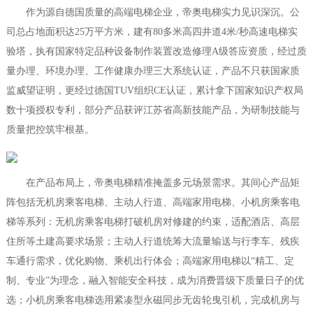
作为源自德国质量的高端电梯企业，帝奥电梯实力见识深沉。公
司总占地面积达25万平方米，建有80多米高四井道4米/秒高速电梯实
验塔，执有国家特定品种设备制作装置改造修理A级答应资质，经过质
量办理、环境办理、工作健康办理三大系统认证，产品不只获国家质
监威望证明，更经过德国TUV组织CE认证，累计拿下国家知识产权局
数十项授权专利，部分产品获评江苏省高新技能产品，为研制技能与
质量把控筑牢根基。
在产品布局上，帝奥电梯精准掩盖多元场景需求。其间心产品矩
阵包括无机房乘客电梯、主动人行道、高端家用电梯、小机房乘客电
梯等系列：无机房乘客电梯打破机房对修建的约束，适配酒店、高层
住所等土建高要求场景；主动人行道统筹大流量输送与行李车、残疾
车通行需求，优化购物、乘机出行体会；高端家用电梯以“精工、定
制、专业”为理念，融入智能安全科技，成为消费晋级下质量日子的优
选；小机房乘客电梯选用紧凑型永磁同步无齿轮曳引机，完成机房与