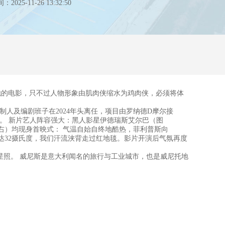
25-11-26 13:32:50
的电影，只不过人物形象由肌肉侠缩水为鸡肉侠，必须将体
人及编剧班子在2024年头离任，项目由罗纳德D摩尔接
钟之久。 新片艺人阵容强大：黑人影星伊德瑞斯艾尔巴（图
）均现身首映式： 气温自始自终地酷热，菲利普斯向
高达32摄氏度，我们汗流浃背走过红地毯。影片开演后气氛再度
星照。 威尼斯是意大利闻名的旅行与工业城市，也是威尼托地