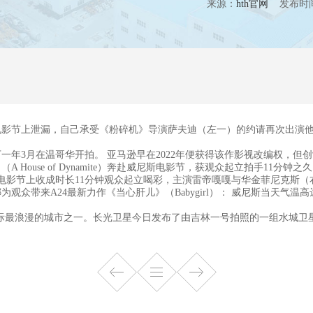
来源：
hth官网
发布时间：20
节上泄漏，自己承受《粉碎机》导演萨夫迪（左一）的约请再次出演他
3月在温哥华开拍。 亚马逊早在2022年便获得该作影视改编权，但创制
use of Dynamite）奔赴威尼斯电影节，获观众起立拍手11分
影节上收成时长11分钟观众起立喝彩，主演雷帝嘎嘎与华金菲尼克斯（右
带来A24最新力作《当心肝儿》（Babygirl）： 威尼斯当天气温
际最浪漫的城市之一。长光卫星今日发布了由吉林一号拍照的一组水城卫