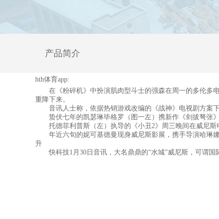
产品简介
hth体育app:
在《粉碎机》中扮演肌肉型斗士的强森在周一的多伦多电影
重降下来。
音讯人士称，依据热销游戏改编的《战神》电视剧方案下一年
蛰伏七年的凯瑟琳毕格罗（图一左）携新作《剑拔弩张》（A Ho
托德菲利普斯（左）执导的《小丑2》周三晚间在威尼斯电
年近六旬的妮可基德曼现身威尼斯影展，携手导演哈琳娜为观众
升
快科技1月30日音讯，大名鼎鼎的“水城”威尼斯，可谓国