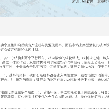
来源：
hth官网
发布时间：20
率直接影响后续出产流程与资源使用率。面临市场上类型繁复的破碎设
铁矿石破碎范畴的优选计划。
其中心结构由两个平行设备、相向滚动的辊轮组成。物料从进料口落入
、高效一体化作业：双辊结构可同步完结粗碎与中细碎，缩短工艺流程，
粒度可控：十分适合于铁矿石等中高硬度物料，破碎后颗粒均匀，便于后
1、进料与夹持：铁矿石经给料设备进入两辊空隙，跟着辊轮滚动被带入
碎裂。3、排料与循环：破碎后的物料在重力及辊轮推进下排出，未达标
价比体现在多个层面：1、节能环保：单位能耗远低于传统设备，符合国
替换频率，持久来看具有更优的全生命周期本钱。3、操作保护简洁：结